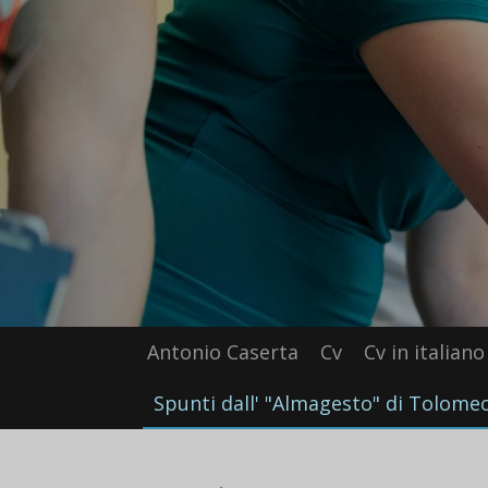
Vai
al
contenuto
principale
Antonio Caserta
Cv
Cv in italiano
Spunti dall' "Almagesto" di Tolome