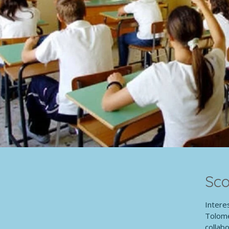
Sco
Intere
Tolome
collabo