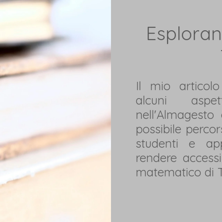
Esploran
Il mio articolo
alcuni aspet
nell'Almagesto
possibile percor
studenti e app
rendere accessi
matematico di 