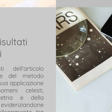
sultati
i
i dell'articolo
one del metodo
sua applicazione
omeni celesti;
metria e della
evidenziandone
collegamento tra